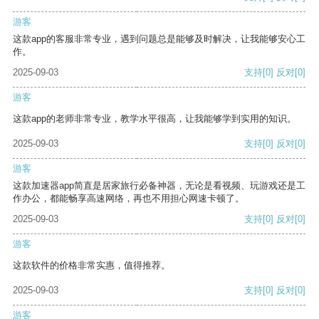
游客
这款app的客服非常专业，遇到问题总是能够及时解决，让我能够安心工
作。
2025-09-03
支持
[0]
反对
[0]
游客
这款app的老师非常专业，教学水平很高，让我能够学到实用的知识。
2025-09-03
支持
[0]
反对
[0]
游客
这款加速器app简直是居家旅行必备神器，无论是看视频、玩游戏还是工
作办公，都能畅享高速网络，再也不用担心网速卡顿了。
2025-09-03
支持
[0]
反对
[0]
游客
这款软件的价格非常实惠，值得推荐。
2025-09-03
支持
[0]
反对
[0]
游客