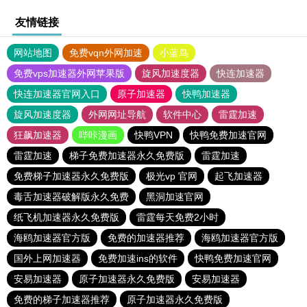
友情链接
网站地图
免费vqn外网加速
小蓝鸟
免费vps加速器外网苹果版
旋风加速度器
快连加速器
快连加速器官网入口
原子加速器
快鸭加速器
旋风加速度器
外网网址导航
软件中心
雷霆加速
狂飙加速器
哔咔漫画
快鸭VPN
快鸭免费加速官网
雷霆加速
梯子免费加速器永久免费版
雷霆加速
免费梯子加速器永久免费版
极光vp 官网
起飞加速器
毒舌加速器破解版永久免费
黑洞加速官网
纸飞机加速器永久免费版
雷霆每天免费2小时
海鸥加速器官方版
免费的加速器推荐
海鸥加速器官方版
国外上网加速器
免费加速ins的软件
快鸭免费加速官网
安易加速器
原子加速器永久免费版
安易加速器
免费的梯子加速器推荐
原子加速器永久免费版