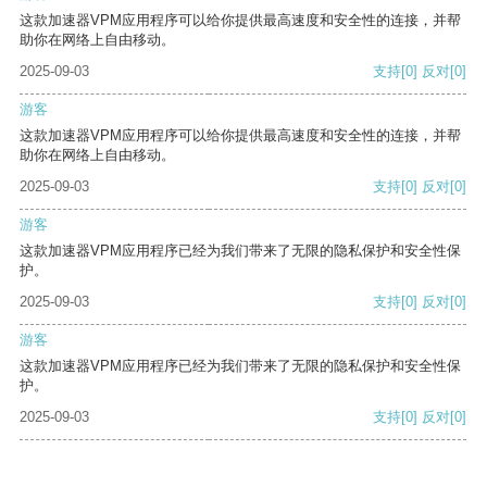
这款加速器VPM应用程序可以给你提供最高速度和安全性的连接，并帮
助你在网络上自由移动。
2025-09-03
支持
[0]
反对
[0]
游客
这款加速器VPM应用程序可以给你提供最高速度和安全性的连接，并帮
助你在网络上自由移动。
2025-09-03
支持
[0]
反对
[0]
游客
这款加速器VPM应用程序已经为我们带来了无限的隐私保护和安全性保
护。
2025-09-03
支持
[0]
反对
[0]
游客
这款加速器VPM应用程序已经为我们带来了无限的隐私保护和安全性保
护。
2025-09-03
支持
[0]
反对
[0]