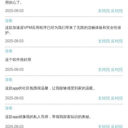
用担心了。
2025-09-03
支持
[0]
反对
[0]
游客
这款加速器VPM应用程序已经为我们带来了无限的流畅体验和安全性保
护。
2025-09-03
支持
[0]
反对
[0]
游客
这个软件很好用
2025-09-03
支持
[0]
反对
[0]
游客
这款app的社区氛围很温馨，让我能够感受到家的温暖。
2025-09-03
支持
[0]
反对
[0]
游客
这款app就像我的私人导师，带领我探索知识的奥秘。
2025-09-03
支持
[0]
反对
[0]