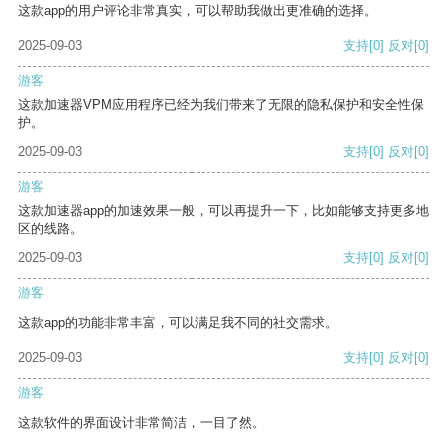
这款app的用户评论非常真实，可以帮助我做出更准确的选择。
2025-09-03
支持
[0]
反对
[0]
游客
这款加速器VPM应用程序已经为我们带来了无限的隐私保护和安全性保
护。
2025-09-03
支持
[0]
反对
[0]
游客
这款加速器app的加速效果一般，可以再提升一下，比如能够支持更多地
区的线路。
2025-09-03
支持
[0]
反对
[0]
游客
这款app的功能非常丰富，可以满足我不同的社交需求。
2025-09-03
支持
[0]
反对
[0]
游客
这款软件的界面设计非常简洁，一目了然。